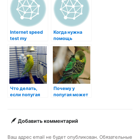
Internet speed
Когда нужна
test my
помощь
ветеринара?
Что делать,
Почему у
если попугая
попугая может
постоянно
начаться
рвет?
понос?
Добавить комментарий
Ваш адрес email не будет опубликован.
Обязательные