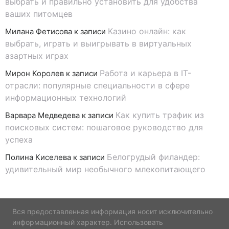
выбрать и правильно установить для удобства
ваших питомцев
Казино онлайн: как
Милана Фетисова
к записи
выбрать, играть и выигрывать в виртуальных
азартных играх
Работа и карьера в IT-
Мирон Королев
к записи
отрасли: популярные специальности в сфере
информационных технологий
Как купить трафик из
Варвара Медведева
к записи
поисковых систем: пошаговое руководство для
успеха
Белогрудый филандер:
Полина Киселева
к записи
удивительный мир необычного млекопитающего
Вся предоставленная информация носит исключительно
информационный характер. Использовать