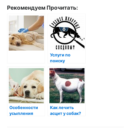
Рекомендуем Прочитать:
Услуги по
поиску
животных в
Москве.
Особенности
Как лечить
усыпления
асцит у собак?
собак