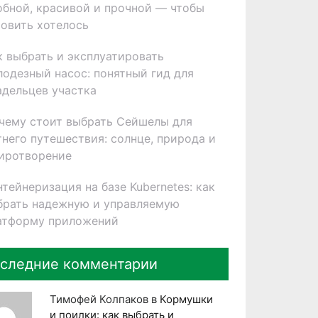
обной, красивой и прочной — чтобы
товить хотелось
к выбрать и эксплуатировать
лодезный насос: понятный гид для
адельцев участка
чему стоит выбрать Сейшелы для
тнего путешествия: солнце, природа и
иротворение
нтейнеризация на базе Kubernetes: как
брать надежную и управляемую
атформу приложений
следние комментарии
Тимофей Колпаков
в
Кормушки
и поилки: как выбрать и