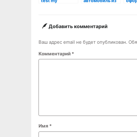
test my
автомобиль из
офо
Испании?
кред
онла
Добавить комментарий
Ваш адрес email не будет опубликован.
Обя
Комментарий
*
Имя
*