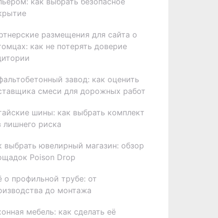
льером: как выбрать безопасное
крытие
ртнерские размещения для сайта о
томцах: как не потерять доверие
дитории
фальтобетонный завод: как оценить
ставщика смеси для дорожных работ
тайские шины: как выбрать комплект
з лишнего риска
к выбрать ювелирный магазин: обзор
ощадок Poison Drop
ё о профильной трубе: от
оизводства до монтажа
хонная мебель: как сделать её