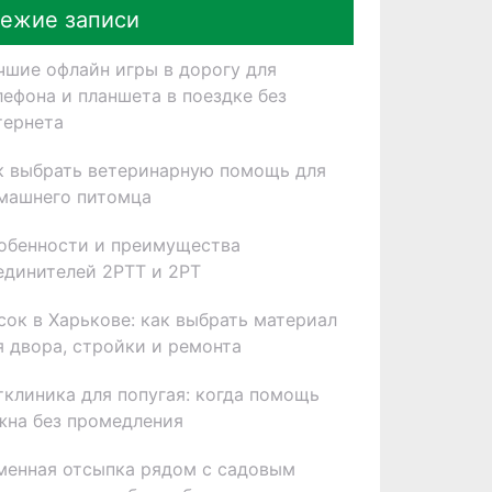
ежие записи
чшие офлайн игры в дорогу для
лефона и планшета в поездке без
тернета
к выбрать ветеринарную помощь для
машнего питомца
обенности и преимущества
единителей 2РТТ и 2РТ
сок в Харькове: как выбрать материал
я двора, стройки и ремонта
тклиника для попугая: когда помощь
жна без промедления
менная отсыпка рядом с садовым