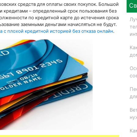
овских средств для оплаты своих покупок. Большой
Св
и кредитами – определенный срок пользования без
олженности по кредитной карте до истечения срока
Лу
зование заемными деньгами начисляться не будут.
те
а с плохой кредитной историей без отказа онлайн
.
ин
Ка
до
Ос
со
Пе
дл
Ве
ну
Ка