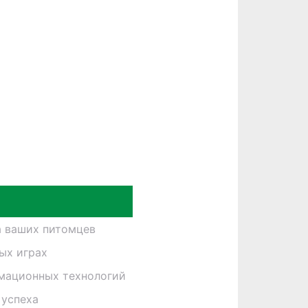
а ваших питомцев
ных играх
рмационных технологий
 успеха