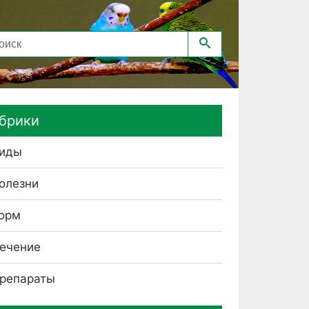
брики
иды
олезни
орм
ечение
репараты