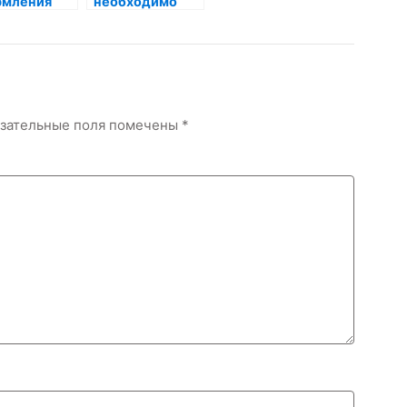
рмления
необходимо
итов
купить аттестат
йн
за 11 класс
зательные поля помечены
*