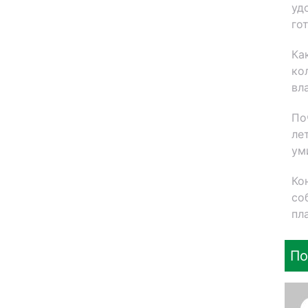
уд
го
Ка
ко
вл
По
ле
ум
Ко
со
пл
По