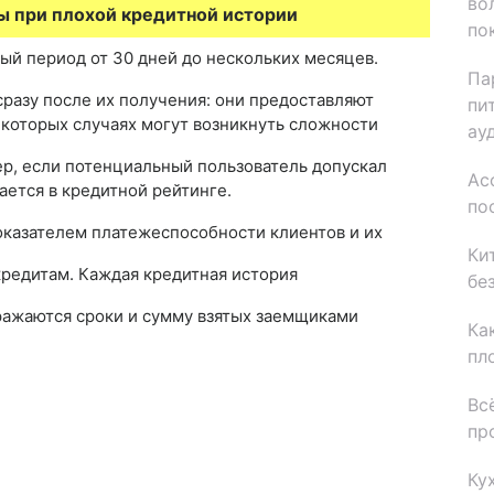
во
ы при плохой кредитной истории
по
ый период от 30 дней до нескольких месяцев.
Па
разу после их получения: они предоставляют
пи
екоторых случаях могут возникнуть сложности
ау
р, если потенциальный пользователь допускал
Ас
ается в кредитной рейтинге.
по
оказателем платежеспособности клиентов и их
Ки
кредитам. Каждая кредитная история
бе
ражаются сроки и сумму взятых заемщиками
Ка
пл
Вс
пр
Ку