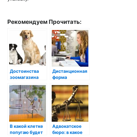
Рекомендуем Прочитать:
Достоинства
Дистанционная
зоомагазина
форма
онлайн
обучения в
колледже:
особенности
В какой клетке
Адвокатское
попугаю будет
бюро: в какое