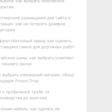
льером: как выбрать безопасное
крытие
ртнерские размещения для сайта о
томцах: как не потерять доверие
дитории
фальтобетонный завод: как оценить
ставщика смеси для дорожных работ
тайские шины: как выбрать комплект
з лишнего риска
к выбрать ювелирный магазин: обзор
ощадок Poison Drop
ё о профильной трубе: от
оизводства до монтажа
хонная мебель: как сделать её