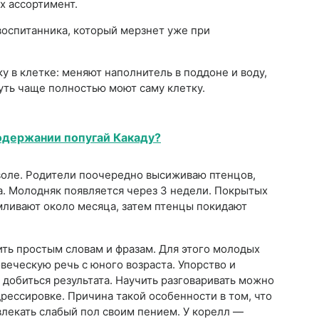
х ассортимент.
оспитанника, который мерзнет уже при
у в клетке: меняют наполнитель в поддоне и воду,
чуть чаще полностью моют саму клетку.
одержании попугай Какаду?
воле. Родители поочередно высиживаю птенцов,
та. Молодняк появляется через 3 недели. Покрытых
ивают около месяца, затем птенцы покидают
ить простым словам и фразам. Для этого молодых
веческую речь с юного возраста. Упорство и
добиться результата. Научить разговаривать можно
рессировке. Причина такой особенности в том, что
лекать слабый пол своим пением. У корелл —