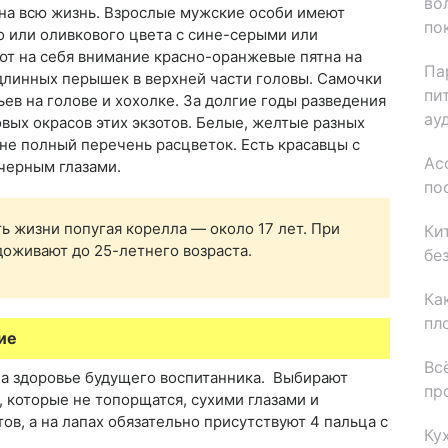
во
 на всю жизнь. Взрослые мужские особи имеют
по
о или оливкового цвета с сине-серыми или
т на себя внимание красно-оранжевые пятна на
Па
длинных перышек в верхней части головы. Самочки
пи
ев на голове и хохолке. За долгие годы разведения
ау
вых окрасов этих экзотов. Белые, желтые разных
не полный перечень расцветок. Есть красавцы с
Ас
черным глазами.
по
 жизни попугая корелла — около 17 лет. При
Ки
оживают до 25-летнего возраста.
бе
Ка
пл
ие
Вс
на здоровье будущего воспитанника. Выбирают
пр
которые не топорщатся, сухими глазами и
ов, а на лапах обязательно присутствуют 4 пальца с
Ку