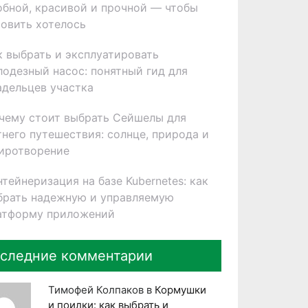
обной, красивой и прочной — чтобы
товить хотелось
к выбрать и эксплуатировать
лодезный насос: понятный гид для
адельцев участка
чему стоит выбрать Сейшелы для
тнего путешествия: солнце, природа и
иротворение
нтейнеризация на базе Kubernetes: как
брать надежную и управляемую
атформу приложений
следние комментарии
Тимофей Колпаков
в
Кормушки
и поилки: как выбрать и