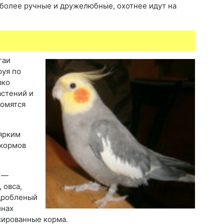
более ручные и дружелюбные, охотнее идут на
гаи
руя по
вко
астений и
комятся
ярким
 кормов
р —
 овса,
 дробленый
инах
сированные корма.