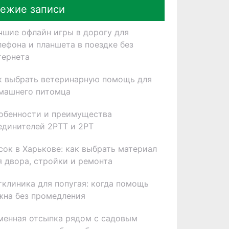
ежие записи
чшие офлайн игры в дорогу для
лефона и планшета в поездке без
тернета
к выбрать ветеринарную помощь для
машнего питомца
обенности и преимущества
единителей 2РТТ и 2РТ
сок в Харькове: как выбрать материал
я двора, стройки и ремонта
тклиника для попугая: когда помощь
жна без промедления
менная отсыпка рядом с садовым