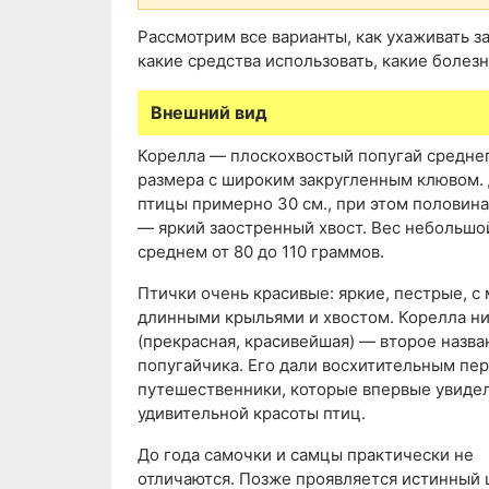
Рассмотрим все варианты, как ухаживать за
какие средства использовать, какие болез
Внешний вид
Корелла — плоскохвостый попугай средне
размера с широким закругленным клювом.
птицы примерно 30 см., при этом половин
— яркий заостренный хвост. Вес небольшой
среднем от 80 до 110 граммов.
Птички очень красивые: яркие, пестрые, с
длинными крыльями и хвостом. Корелла н
(прекрасная, красивейшая) — второе назва
попугайчика. Его дали восхитительным пе
путешественники, которые впервые увидел
удивительной красоты птиц.
До года самочки и самцы практически не
отличаются. Позже проявляется истинный 