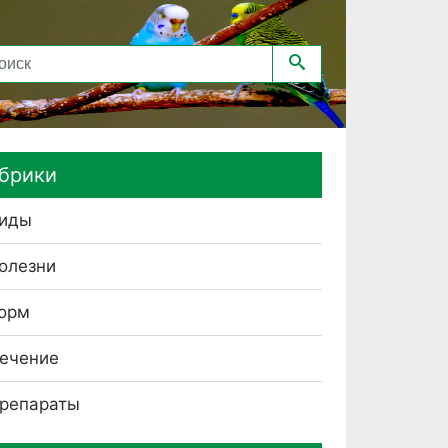
брики
иды
олезни
орм
ечение
репараты