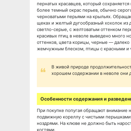
пернатых красавцев, который сохраняется
более темный окрас перьев, обычно серог
черноватыми перьями на крыльях. Обращаю
щеках и желтый дугообразный хохолок из 
светло-серые, с желтоватым оттенком перь
красивых птиц в неволе выведено много но
оттенков, цвета корицы, черные — далеко 
жемчужным блеском, птицы с красными и 
В живой природе продолжительность
хорошем содержании в неволе они д
Особенности содержания и разведен
При покупке попугая обращают внимание 
подвижную кореллу с чистыми перышками, 
ноздрями. На клюве не должно быть нарост
когтями.