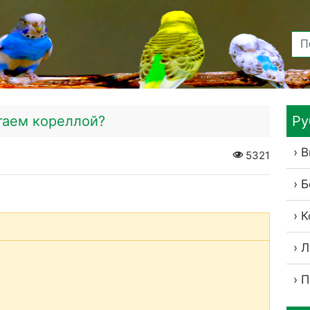
гаем кореллой?
Ру
В
5321
Б
К
Л
П