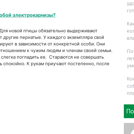
уд
го
обой электрокарнизы?
Ка
ко
 Для новой птицы обязательно выдерживают
т другие пернатые. У каждого экземпляра свой
вл
ируют в зависимости от конкретной особи. Они
отношением к чужим людям и членам своей семьи.
По
слегка погладить ее. Стараются не совершать
ле
ть спокойно. К рукам приучают постепенно, после
ум
Ко
со
пл
По