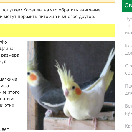
Св
 попугаем Корелла, на что обратить внимание,
ни могут поразить питомца и многое другое.
Лу
те
ин
гФо
Ка
 Длина
до
а размера
, в
Ос
со
 мягкими
Пе
имфа
ние этого
дл
рнатым
и этих
Ве
ну
Ка
цвет