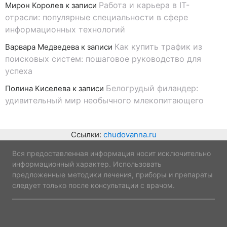
Работа и карьера в IT-
Мирон Королев
к записи
отрасли: популярные специальности в сфере
информационных технологий
Как купить трафик из
Варвара Медведева
к записи
поисковых систем: пошаговое руководство для
успеха
Белогрудый филандер:
Полина Киселева
к записи
удивительный мир необычного млекопитающего
Ссылки:
chudovanna.ru
Вся предоставленная информация носит исключительно
информационный характер. Использовать
предложенные методики лечения, приборы и препараты
следует только после консультации с врачом.