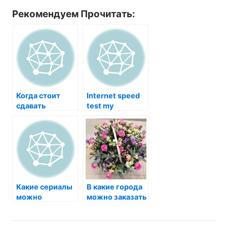
Рекомендуем Прочитать:
Когда стоит
Internet speed
сдавать
test my
золотые
украшения в
скупку?
Какие сериалы
В какие города
можно
можно заказать
посмотреть
доставку
семьёй?
цветов?