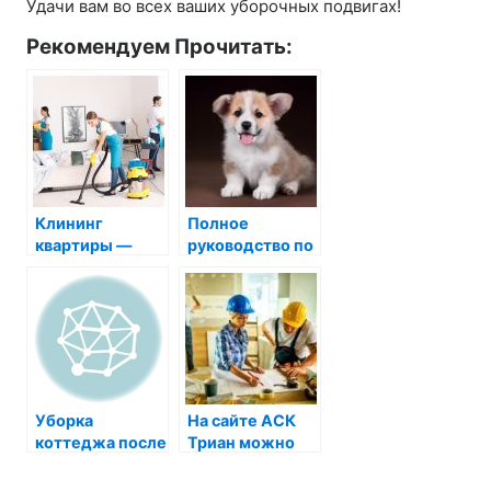
Удачи вам во всех ваших уборочных подвигах!
Рекомендуем Прочитать:
Клининг
Полное
квартиры —
руководство по
хорошая услуга
выбору,
содержанию и
уходу за
щенками корги
Уборка
На сайте АСК
коттеджа после
Триан можно
ремонта:
заказать
почему стоит
ремонт