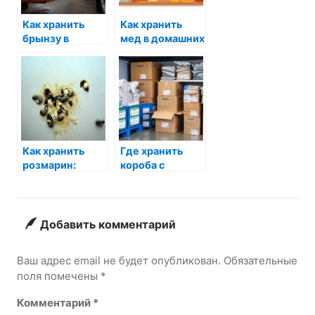
Как хранить
Как хранить
брынзу в
мед в домашних
домашних
условиях в
условиях:
квартире
секреты и
правильно
советы
Как хранить
Где хранить
розмарин:
короба с
советы и
упаковочными
секреты
расходными
долгожительства
материалами
Добавить комментарий
Ваш адрес email не будет опубликован.
Обязательные
поля помечены
*
Комментарий
*