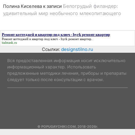
Белогрудый филандер:
Полина Киселева
к записи
удивительный мир необычного млекопитающего
Ремонт коттеджей и квартир под ключ - byrk ремонт квартир
Ремонт коттеджей и квартир под ключ - byrk ремонт квартир
.
italmask.ru
Ссылки:
designstilno.ru
Вся предоставленная информация носит исключительно
информационный характер. Использовать
предложенные методики лечения, приборы и препараты
следует только после консультации с врачом.
© POPUGAYCHIKI.COM, 2018-2026г.