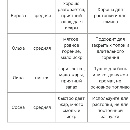
хорошо
разгорается,
Хороша для
Береза
средняя
приятный
растопки и для
запах, дает
камина
искры
мягкое,
Подходит для
ровное
закрытых топок и
Ольха
средняя
горение,
длительного
мало искр
горения
горит легко,
Лучше для бань
мало жары,
или когда нужен
Липа
низкая
приятный
аромат, не
запах
основное топливо
быстро дает
Используйте для
жар, много
растопки, не для
Сосна
средняя
смолы и
постоянной
искр
загрузки