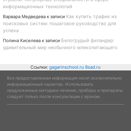
информационных технологий
Как купить трафик из
Варвара Медведева
к записи
поисковых систем: пошаговое руководство для
успеха
Белогрудый филандер:
Полина Киселева
к записи
удивительный мир необычного млекопитающего
Ссылки:
gagarinschool.ru
8sad.ru
Вся предоставленная информация носит исключительно
информационный характер. Использовать
предложенные методики лечения, приборы и препараты
следует только после консультации с врачом.