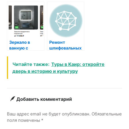
при порезах,
хирурга за
ожогах,
бесплатную
ссадинах?
операцию в
Москве
Зеркало в
Ремонт
ванную с
шлифовальных
подсветкой в
машин в Казани
Москве
скорость и
Читайте также:
Туры в Каир: откройте
качество
дверь в историю и культуру
Добавить комментарий
Ваш адрес email не будет опубликован.
Обязательные
поля помечены
*