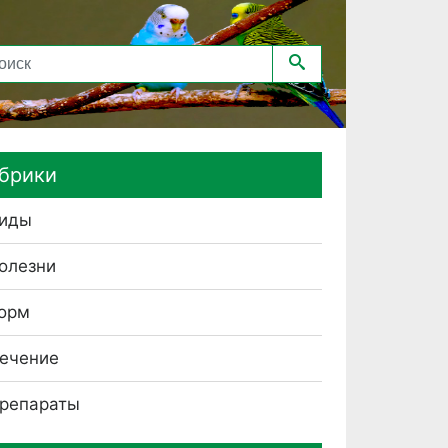
брики
иды
олезни
орм
ечение
репараты