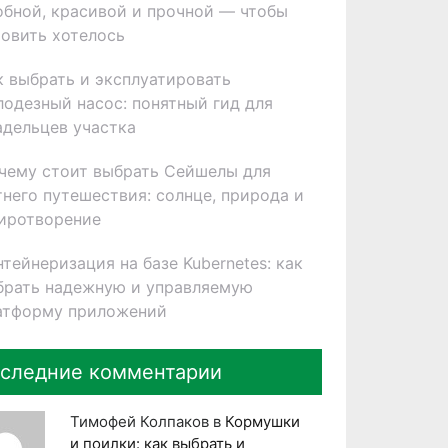
обной, красивой и прочной — чтобы
товить хотелось
к выбрать и эксплуатировать
лодезный насос: понятный гид для
адельцев участка
чему стоит выбрать Сейшелы для
тнего путешествия: солнце, природа и
иротворение
нтейнеризация на базе Kubernetes: как
брать надежную и управляемую
атформу приложений
следние комментарии
Тимофей Колпаков
в
Кормушки
и поилки: как выбрать и