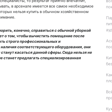
пециалисты, то результат приятно впечатлит,
во
бывать, в арсенале имеется все самое необходимое
по
оторых нельзя купить в обычном хозяйственном
внимание.
Па
пи
ау
спорить, конечно, справиться с обычной уборкой
ет о том, чтобы вычистить помещение после
Ас
ать строго профессиональных и
по
наличия соответствующего оборудования, они
 станут касаться данной сферы. Сюда нельзя не
Ки
ые станет предлагать специализированная
бе
Ка
пл
Вс
пр
Ку