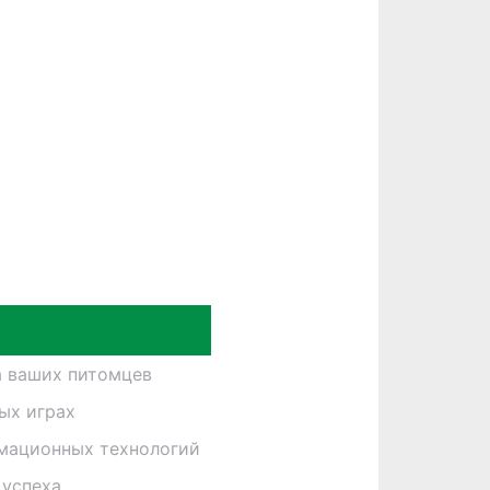
а ваших питомцев
ных играх
рмационных технологий
 успеха