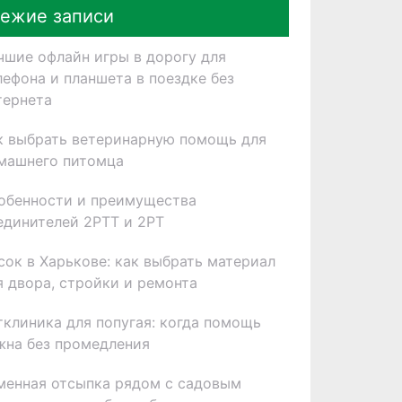
ежие записи
чшие офлайн игры в дорогу для
лефона и планшета в поездке без
тернета
к выбрать ветеринарную помощь для
машнего питомца
обенности и преимущества
единителей 2РТТ и 2РТ
сок в Харькове: как выбрать материал
я двора, стройки и ремонта
тклиника для попугая: когда помощь
жна без промедления
менная отсыпка рядом с садовым