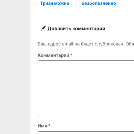
Триан можно
безболезненно
заказать
усыпить
ремонт
животных?
квартиры
Добавить комментарий
Ваш адрес email не будет опубликован.
Обя
Комментарий
*
Имя
*