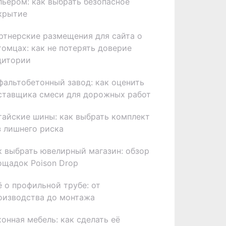
льером: как выбрать безопасное
крытие
ртнерские размещения для сайта о
томцах: как не потерять доверие
дитории
фальтобетонный завод: как оценить
ставщика смеси для дорожных работ
тайские шины: как выбрать комплект
з лишнего риска
к выбрать ювелирный магазин: обзор
ощадок Poison Drop
ё о профильной трубе: от
оизводства до монтажа
хонная мебель: как сделать её