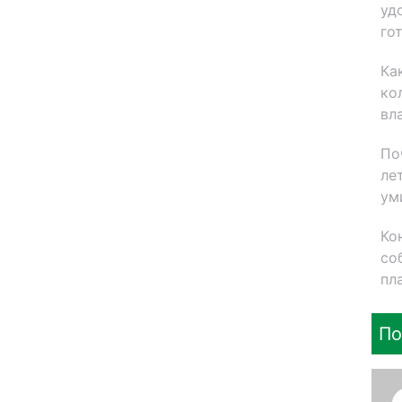
уд
го
Ка
ко
вл
По
ле
ум
Ко
со
пл
По