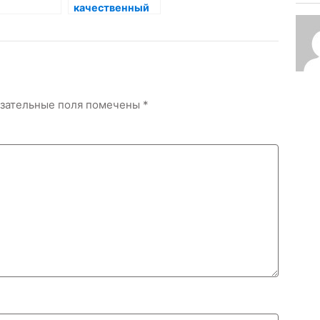
качественный
ремонт
квартиры
можно в АСК
Триан
зательные поля помечены
*