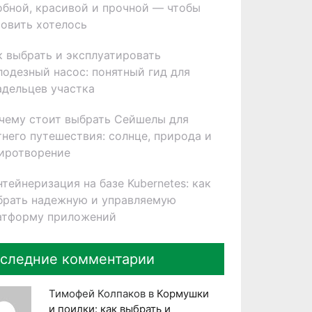
обной, красивой и прочной — чтобы
товить хотелось
к выбрать и эксплуатировать
лодезный насос: понятный гид для
адельцев участка
чему стоит выбрать Сейшелы для
тнего путешествия: солнце, природа и
иротворение
нтейнеризация на базе Kubernetes: как
брать надежную и управляемую
атформу приложений
следние комментарии
Тимофей Колпаков
в
Кормушки
и поилки: как выбрать и