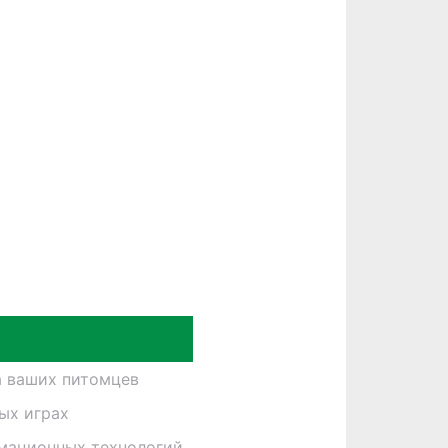
а ваших питомцев
ных играх
рмационных технологий