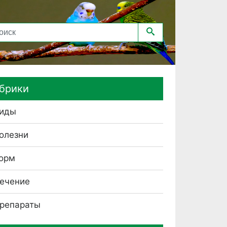
брики
иды
олезни
орм
ечение
репараты