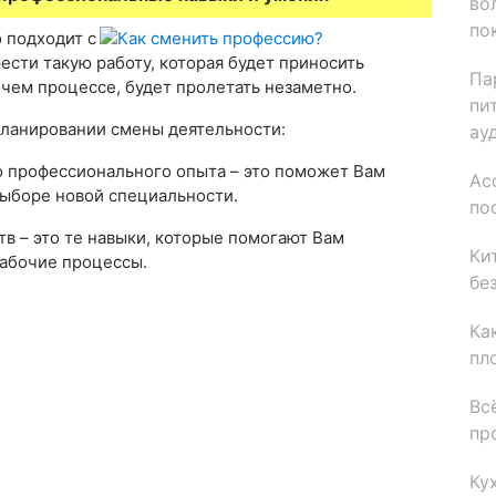
во
по
 подходит с
сти такую работу, которая будет приносить
Па
очем процессе, будет пролетать незаметно.
пи
планировании смены деятельности:
ау
го профессионального опыта – это поможет Вам
Ас
выборе новой специальности.
по
тв – это те навыки, которые помогают Вам
Ки
рабочие процессы.
бе
Ка
пл
Вс
пр
Ку