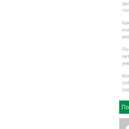
уд
го
Ка
ко
вл
По
ле
ум
Ко
со
пл
По