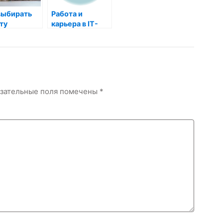
выбирать
Работа и
ту
карьера в IT-
ушкам?
отрасли:
популярные
специальности
в сфере
информационных
технологий
зательные поля помечены
*