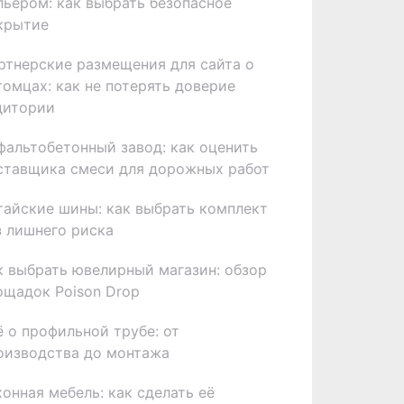
льером: как выбрать безопасное
крытие
ртнерские размещения для сайта о
томцах: как не потерять доверие
дитории
фальтобетонный завод: как оценить
ставщика смеси для дорожных работ
тайские шины: как выбрать комплект
з лишнего риска
к выбрать ювелирный магазин: обзор
ощадок Poison Drop
ё о профильной трубе: от
оизводства до монтажа
хонная мебель: как сделать её