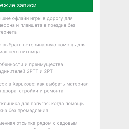
ежие записи
чшие офлайн игры в дорогу для
лефона и планшета в поездке без
тернета
к выбрать ветеринарную помощь для
машнего питомца
обенности и преимущества
единителей 2РТТ и 2РТ
сок в Харькове: как выбрать материал
я двора, стройки и ремонта
тклиника для попугая: когда помощь
жна без промедления
менная отсыпка рядом с садовым