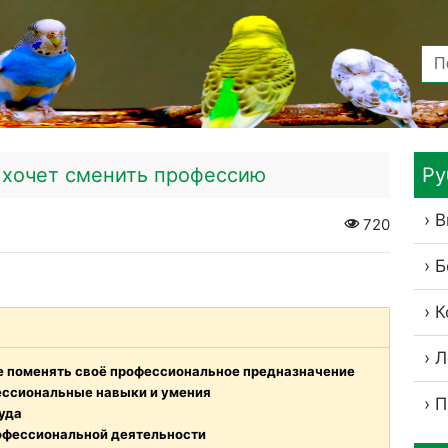
о хочет сменить профессию
Ру
В
720
Б
К
Л
те поменять своё профессиональное предназначение
ессиональные навыки и умения
П
уда
офессиональной деятельности