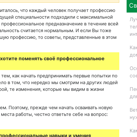
Св
читалось, что каждый человек получает профессию
удущей специальности подходили с максимальной
Лу
ё профессиональное предназначение в течение всей
те
альность считается нормальным. И если Вы тоже
ин
вшую профессию, то советы, представленные в этом
Ка
до
 хотите поменять своё профессиональное
Ос
со
 тем, как начать предпринимать первые попытки по
ло в том, что нередко мы смотрим на других людей
Пе
орой, те изменения, которые мы видим в жизни
дл
ем. Поэтому, прежде чем начать осваивать новую
Ве
места работы, честно ответьте себе на вопрос:
ну
Ка
 профессиональные навыки и умения