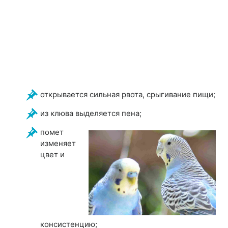
открывается сильная рвота, срыгивание пищи;
из клюва выделяется пена;
помет
изменяет
цвет и
консистенцию;