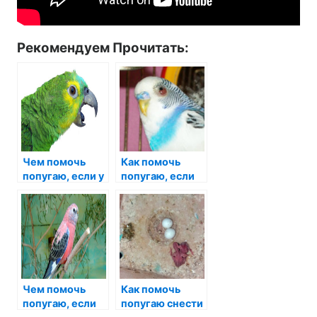
Рекомендуем Прочитать:
Чем помочь
Как помочь
попугаю, если у
попугаю, если
него идет кровь
он повредил
из клюва
глаз?
Чем помочь
Как помочь
попугаю, если
попугаю снести