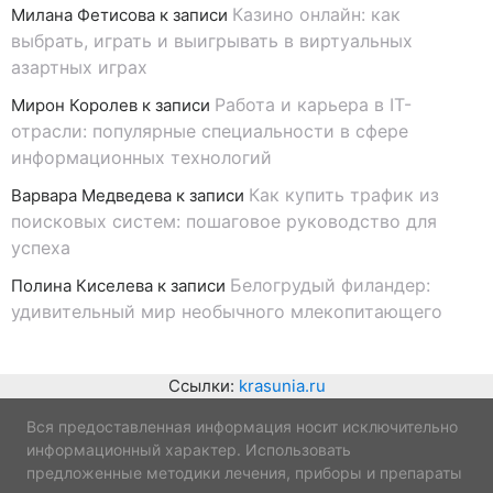
Казино онлайн: как
Милана Фетисова
к записи
выбрать, играть и выигрывать в виртуальных
азартных играх
Работа и карьера в IT-
Мирон Королев
к записи
отрасли: популярные специальности в сфере
информационных технологий
Как купить трафик из
Варвара Медведева
к записи
поисковых систем: пошаговое руководство для
успеха
Белогрудый филандер:
Полина Киселева
к записи
удивительный мир необычного млекопитающего
Ссылки:
krasunia.ru
Вся предоставленная информация носит исключительно
информационный характер. Использовать
предложенные методики лечения, приборы и препараты