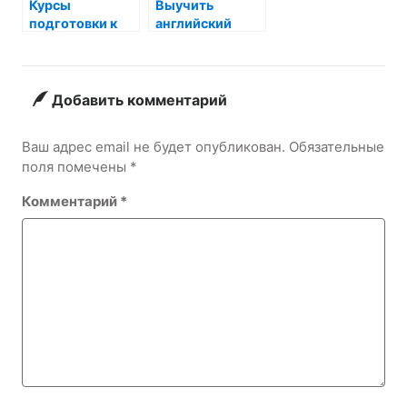
Курсы
Выучить
подготовки к
английский
ЕГЭ по химии:
язык: путь к
путь к успешной
успеху
сдаче экзамена
Добавить комментарий
Ваш адрес email не будет опубликован.
Обязательные
поля помечены
*
Комментарий
*