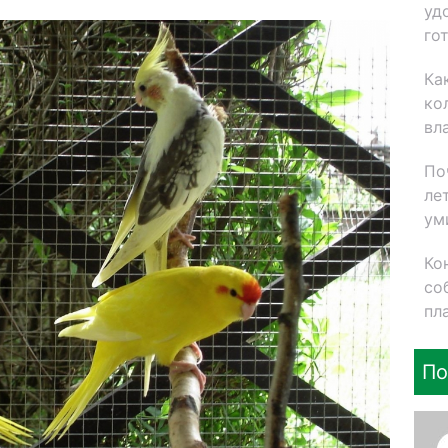
уд
го
Ка
ко
вл
По
ле
ум
Ко
со
пл
По