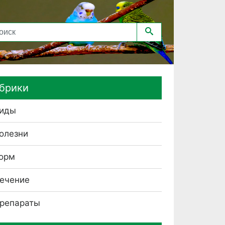
брики
иды
олезни
орм
ечение
репараты