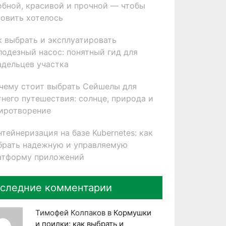
обной, красивой и прочной — чтобы
товить хотелось
к выбрать и эксплуатировать
лодезный насос: понятный гид для
адельцев участка
чему стоит выбрать Сейшелы для
тнего путешествия: солнце, природа и
иротворение
нтейнеризация на базе Kubernetes: как
брать надежную и управляемую
атформу приложений
следние комментарии
Тимофей Колпаков
в
Кормушки
и поилки: как выбрать и