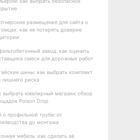
льером: как выбрать безопасное
крытие
ртнерские размещения для сайта о
томцах: как не потерять доверие
дитории
фальтобетонный завод: как оценить
ставщика смеси для дорожных работ
тайские шины: как выбрать комплект
з лишнего риска
к выбрать ювелирный магазин: обзор
ощадок Poison Drop
ё о профильной трубе: от
оизводства до монтажа
хонная мебель: как сделать её