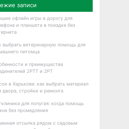
ежие записи
чшие офлайн игры в дорогу для
лефона и планшета в поездке без
тернета
к выбрать ветеринарную помощь для
машнего питомца
обенности и преимущества
единителей 2РТТ и 2РТ
сок в Харькове: как выбрать материал
я двора, стройки и ремонта
тклиника для попугая: когда помощь
жна без промедления
менная отсыпка рядом с садовым