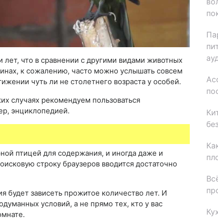
во
по
Па
пи
ау
и лет, что в сравнении с другими видами животных
зинах, к сожалению, часто можно услышать совсем
Ас
ижении чуть ли не столетнего возраста у особей.
по
ких случаях рекомендуем пользоваться
ер, энциклопедией.
Ки
бе
Ка
рной птицей для содержания, и иногда даже и
пл
поисковую строку браузеров вводится достаточно
Вс
пр
я будет зависеть прожитое количество лет. И
думанных условий, а не прямо тех, кто у вас
Ку
омнате.