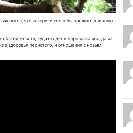
 выяснится, что какарики способы прожить длинную
 обстоятельств, куда входят и перевозка иногда из
ние здоровья пернатого, и отношения с новым