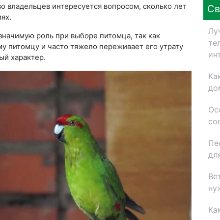
о владельцев интересуется вопросом, сколько лет
Св
ях.
Лу
значимую роль при выборе питомца, так как
те
у питомцу и часто тяжело переживает его утрату
ин
ый характер.
Ка
до
Ос
со
Пе
дл
Ве
ну
Ка