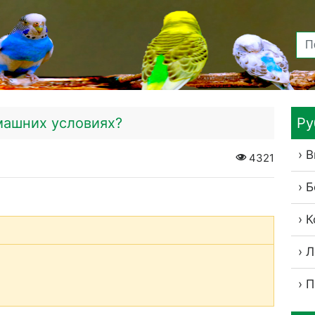
машних условиях?
Ру
В
4321
Б
К
Л
П