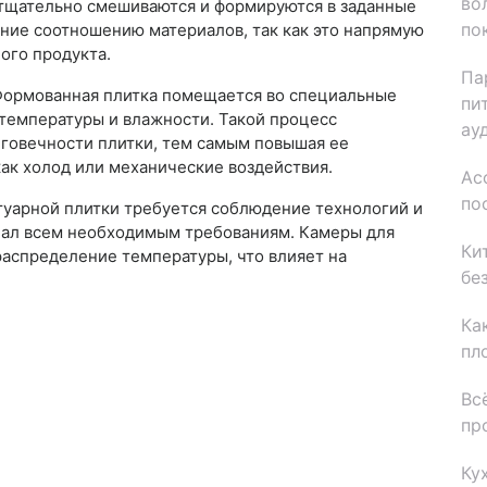
во
тщательно смешиваются и формируются в заданные
по
ание соотношению материалов, так как это напрямую
ого продукта.
Па
Формованная плитка помещается во специальные
пи
 температуры и влажности. Такой процесс
ау
говечности плитки, тем самым повышая ее
как холод или механические воздействия.
Ас
по
отуарной плитки требуется соблюдение технологий и
чал всем необходимым требованиям. Камеры для
Ки
аспределение температуры, что влияет на
бе
Ка
пл
Вс
пр
Ку