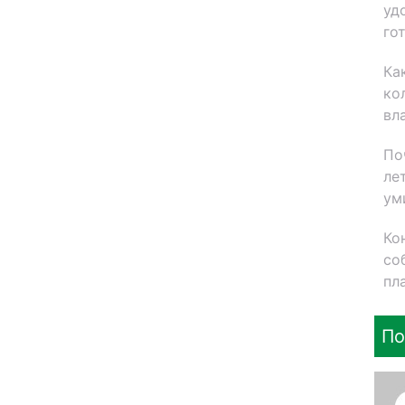
уд
го
Ка
ко
вл
По
ле
ум
Ко
со
пл
По