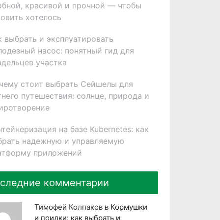
обной, красивой и прочной — чтобы
товить хотелось
к выбрать и эксплуатировать
лодезный насос: понятный гид для
адельцев участка
чему стоит выбрать Сейшелы для
тнего путешествия: солнце, природа и
иротворение
нтейнеризация на базе Kubernetes: как
брать надежную и управляемую
атформу приложений
следние комментарии
Тимофей Колпаков
в
Кормушки
и поилки: как выбрать и