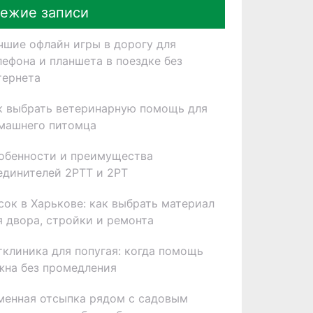
ежие записи
чшие офлайн игры в дорогу для
лефона и планшета в поездке без
тернета
к выбрать ветеринарную помощь для
машнего питомца
обенности и преимущества
единителей 2РТТ и 2РТ
сок в Харькове: как выбрать материал
я двора, стройки и ремонта
тклиника для попугая: когда помощь
жна без промедления
менная отсыпка рядом с садовым