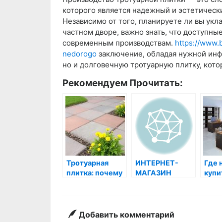
которого является надежный и эстетическ
Независимо от того, планируете ли вы укл
частном дворе, важно знать, что доступны
современным производствам.
https://www.b
nedorogo
заключение, обладая нужной инф
но и долговечную тротуарную плитку, кото
Рекомендуем Прочитать:
Тротуарная
ИНТЕРНЕТ-
Где 
плитка: почему
МАГАЗИН
купи
она станет
КЕРАМИЧЕСКОЙ
мебе
вашим лучшим
ПЛИТКИ:
выбором для
КАКУЮ
благоустройства
ВЫБРАТЬ?
Добавить комментарий