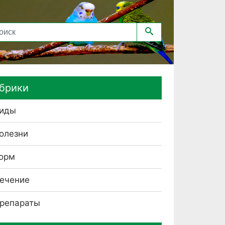
брики
иды
олезни
орм
ечение
репараты