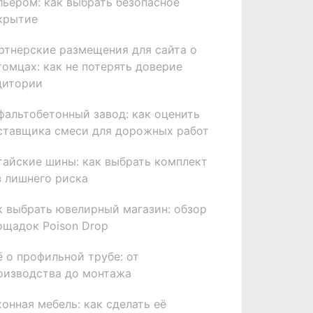
льером: как выбрать безопасное
крытие
ртнерские размещения для сайта о
томцах: как не потерять доверие
дитории
фальтобетонный завод: как оценить
ставщика смеси для дорожных работ
тайские шины: как выбрать комплект
з лишнего риска
к выбрать ювелирный магазин: обзор
ощадок Poison Drop
ё о профильной трубе: от
оизводства до монтажа
хонная мебель: как сделать её