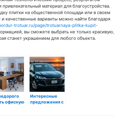
и привлекательный материал для благоустройства.
адку плитки на общественной площади или в своем
е и качественные варианты можно найти благодаря
ordur-trotuar.ru/page/trotuarnaya-plitka-kupit-
ормацией, вы сможете выбрать не только красивую,
рая станет украшением для любого объекта.
недорого
Интересные
ть офисную
предложения с
ль?
сети
автосалонов в
Казахстане для
покупки