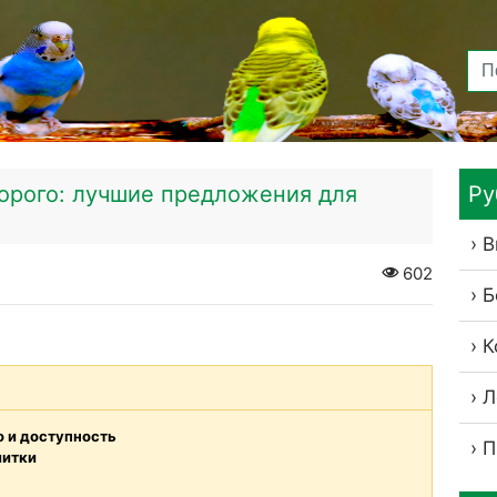
дорого: лучшие предложения для
Ру
В
602
Б
К
Л
о и доступность
П
литки