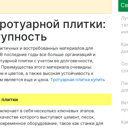
Св
Лу
ротуарной плитки:
те
ин
тупность
Ка
рактичных и востребованных материалов для
до
 В последние годы все больше организаций и
туарной плитки с учетом ее долговечности,
Ос
. Преимущества этого материала очевидны:
со
м и цветов, а также высокая устойчивость к
м является еще и цена.
Тротуарная плитка купить
Пе
дл
 плитки
Ве
ну
включает в себя несколько ключевых этапов.
качестве которого выступают цемент, песок,
Ка
современное оборудование, такое как станки для