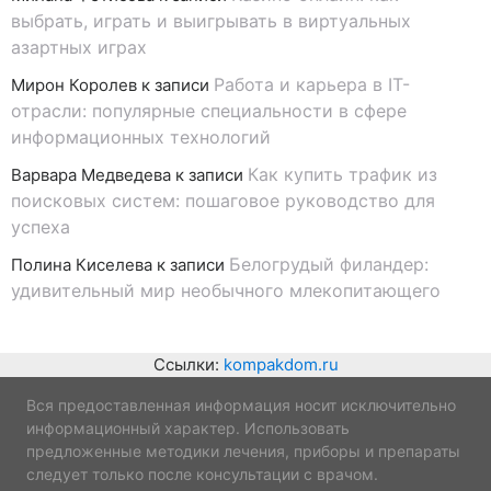
выбрать, играть и выигрывать в виртуальных
азартных играх
Работа и карьера в IT-
Мирон Королев
к записи
отрасли: популярные специальности в сфере
информационных технологий
Как купить трафик из
Варвара Медведева
к записи
поисковых систем: пошаговое руководство для
успеха
Белогрудый филандер:
Полина Киселева
к записи
удивительный мир необычного млекопитающего
Ссылки:
kompakdom.ru
Вся предоставленная информация носит исключительно
информационный характер. Использовать
предложенные методики лечения, приборы и препараты
следует только после консультации с врачом.