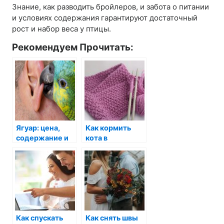
Знание, как разводить бройлеров, и забота о питании
и условиях содержания гарантируют достаточный
рост и набор веса у птицы.
Рекомендуем Прочитать:
Ягуар: цена,
Как кормить
содержание и
кота в
всё, что нужно
воротнике:
знать о
советы и
великолепном
рекомендации
хищнике
Как спускать
Как снять швы