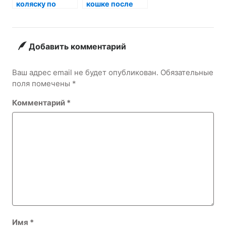
коляску по
кошке после
лестнице:
стерилизации
советы и
дома: советы и
рекомендации
рекомендации
Добавить комментарий
Ваш адрес email не будет опубликован.
Обязательные
поля помечены
*
Комментарий
*
Имя
*