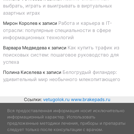
выбрать, играть и выигрывать в виртуальных
азартных играх
Работа и карьера в IT-
Мирон Королев
к записи
отрасли: популярные специальности в сфере
информационных технологий
Как купить трафик из
Варвара Медведева
к записи
поисковых систем: пошаговое руководство для
успеха
Белогрудый филандер:
Полина Киселева
к записи
удивительный мир необычного млекопитающего
Ссылки:
vetugolok.ru
www.brakepads.ru
Вся предоставленная информация носит исключительно
информационный характер. Использовать
предложенные методики лечения, приборы и препараты
следует только после консультации с врачом.