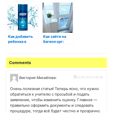
электронном
дневнике:
полное
руководство
Как добавить
Как зайти на
ребенка в
багиня орг:
Дневник.ру:
пошаговое
пошаговое
руководство
руководство
Comments
Виктория Михайлова
:
22.09.2025 в 06:38
Очень полезная статья! Теперь ясно, что нужно
обратиться к учителю с просьбой и подать
заявление, чтобы изменить оценку. Главное —
правильно оформить документы и следовать
процедуре, тогда всё будет честно и прозрачно.