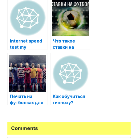
Internet speed
Что такое
test my
ставки на
футбол
Печать на
Как обучиться
футболках для
гипнозу?
спортивных
команд и
клубов:
Особенности и
Comments
идеи