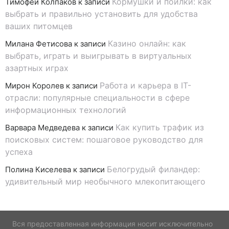
Кормушки и поилки: как
Тимофей Колпаков
к записи
выбрать и правильно установить для удобства
ваших питомцев
Казино онлайн: как
Милана Фетисова
к записи
выбрать, играть и выигрывать в виртуальных
азартных играх
Работа и карьера в IT-
Мирон Королев
к записи
отрасли: популярные специальности в сфере
информационных технологий
Как купить трафик из
Варвара Медведева
к записи
поисковых систем: пошаговое руководство для
успеха
Белогрудый филандер:
Полина Киселева
к записи
удивительный мир необычного млекопитающего
Вся предоставленная информация носит исключительно