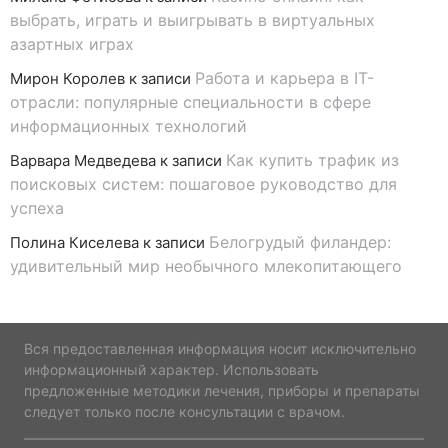
выбрать, играть и выигрывать в виртуальных
азартных играх
Работа и карьера в IT-
Мирон Королев
к записи
отрасли: популярные специальности в сфере
информационных технологий
Как купить трафик из
Варвара Медведева
к записи
поисковых систем: пошаговое руководство для
успеха
Белогрудый филандер:
Полина Киселева
к записи
удивительный мир необычного млекопитающего
Вся предоставленная информация носит исключительно
информационный характер. Использовать
предложенные методики лечения, приборы и препараты
следует только после консультации с врачом.