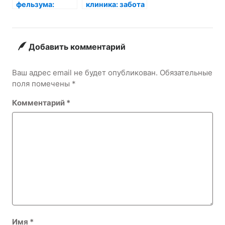
фельзума:
клиника: забота
очарование
о вашем
экзотики в
любимце
вашем доме
Добавить комментарий
Ваш адрес email не будет опубликован.
Обязательные
поля помечены
*
Комментарий
*
Имя
*