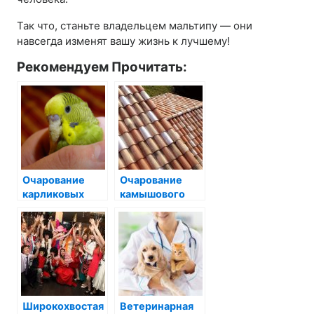
Так что, станьте владельцем мальтипу — они
навсегда изменят вашу жизнь к лучшему!
Рекомендуем Прочитать:
Очарование
Очарование
карликовых
камышового
овец:
окраса: почему
маленькие
он завоёвывает
чудеса с
сердца
большими
кошатников
сердцами
Широкохвостая
Ветеринарная