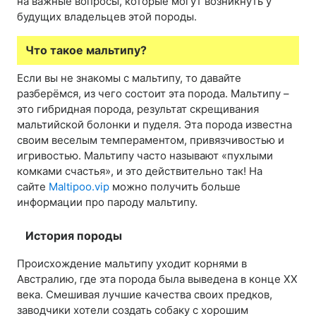
на важные вопросы, которые могут возникнуть у
будущих владельцев этой породы.
Что такое мальтипу?
Если вы не знакомы с мальтипу, то давайте
разберёмся, из чего состоит эта порода. Мальтипу –
это гибридная порода, результат скрещивания
мальтийской болонки и пуделя. Эта порода известна
своим веселым темпераментом, привязчивостью и
игривостью. Мальтипу часто называют «пухлыми
комками счастья», и это действительно так! На
сайте
Maltipoo.vip
можно получить больше
информации про пароду мальтипу.
История породы
Происхождение мальтипу уходит корнями в
Австралию, где эта порода была выведена в конце XX
века. Смешивая лучшие качества своих предков,
заводчики хотели создать собаку с хорошим