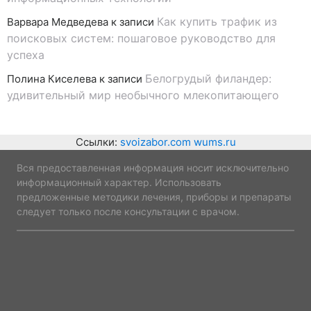
Как купить трафик из
Варвара Медведева
к записи
поисковых систем: пошаговое руководство для
успеха
Белогрудый филандер:
Полина Киселева
к записи
удивительный мир необычного млекопитающего
Ссылки:
svoizabor.com
wums.ru
Вся предоставленная информация носит исключительно
информационный характер. Использовать
предложенные методики лечения, приборы и препараты
следует только после консультации с врачом.