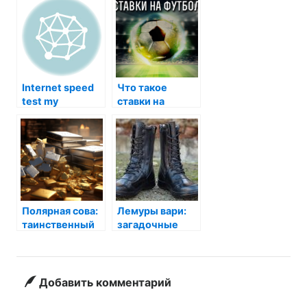
Internet speed
Что такое
test my
ставки на
футбол
Полярная сова:
Лемуры вари:
таинственный
загадочные
житель
обитатели
арктических
Мадагаскара
просторов
Добавить комментарий