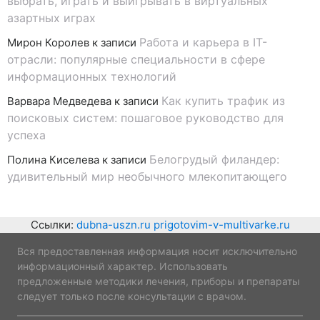
выбрать, играть и выигрывать в виртуальных
азартных играх
Работа и карьера в IT-
Мирон Королев
к записи
отрасли: популярные специальности в сфере
информационных технологий
Как купить трафик из
Варвара Медведева
к записи
поисковых систем: пошаговое руководство для
успеха
Белогрудый филандер:
Полина Киселева
к записи
удивительный мир необычного млекопитающего
Ссылки:
dubna-uszn.ru
prigotovim-v-multivarke.ru
Вся предоставленная информация носит исключительно
информационный характер. Использовать
предложенные методики лечения, приборы и препараты
следует только после консультации с врачом.