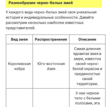
Разнообразие черно-белых змей
У каждого вида черно-белых змей своя уникальная
история и индивидуальные особенности. Давайте
рассмотрим несколько наиболее известных
представителей.
Вид змеи
Распространение
Описание
Самая длинная
ядовитая змея в
мире, известна
Королевская
Юго-восточная
своей черно-
кобра
Азия
белой окрасом и
преданностью
своей
территории.
У нее черное
тело с белыми
полосами, эта