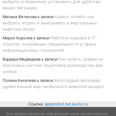
выбрать и правильно установить для удобства
ваших питомцев
Казино онлайн: как
Милана Фетисова
к записи
выбрать, играть и выигрывать в виртуальных
азартных играх
Работа и карьера в IT-
Мирон Королев
к записи
отрасли: популярные специальности в сфере
информационных технологий
Как купить трафик из
Варвара Медведева
к записи
поисковых систем: пошаговое руководство для
успеха
Белогрудый филандер:
Полина Киселева
к записи
удивительный мир необычного млекопитающего
Ссылки:
appendicit.net
wums.ru
Вся предоставленная информация носит исключительно