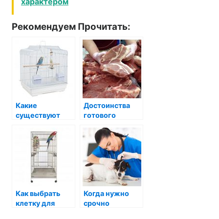
характером
Рекомендуем Прочитать:
Какие
Достоинства
существуют
готового
виды клеток
шашлыка в
для попугаев?
интернет-
магазине
Как выбрать
Когда нужно
клетку для
срочно
попугаев в
обращаться в