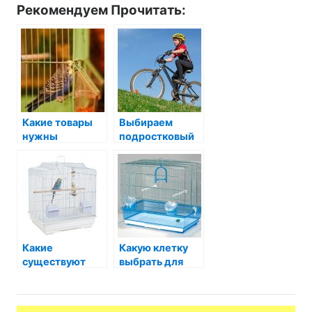
Рекомендуем Прочитать:
Какие товары
Выбираем
нужны
подростковый
попугаю?
велосипед
Какие
Какую клетку
существуют
выбрать для
виды клеток
попугая?
для попугаев?