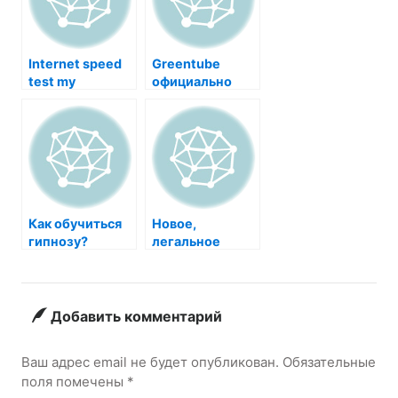
Internet speed
Greentube
test my
официально
представил
новый
азартный
геймплей
Как обучиться
Новое,
гипнозу?
легальное
казино —
1СasinoWin
Добавить комментарий
Ваш адрес email не будет опубликован.
Обязательные
поля помечены
*