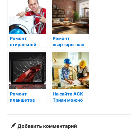
Ремонт
Ремонт
стиральной
квартиры: как
машины: наш
сделать это
мастер
самостоятельно
поможет вам
и с
справиться
минимальными
затратами?
Ремонт
На сайте АСК
планшетов
Триан можно
Lenovo:
заказать
проблемы и их
ремонт
решения
квартиры
Добавить комментарий