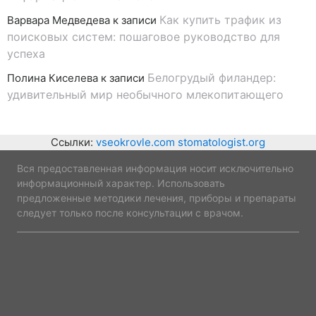
Как купить трафик из
Варвара Медведева
к записи
поисковых систем: пошаговое руководство для
успеха
Белогрудый филандер:
Полина Киселева
к записи
удивительный мир необычного млекопитающего
Ссылки:
vseokrovle.com
stomatologist.org
Вся предоставленная информация носит исключительно
информационный характер. Использовать
предложенные методики лечения, приборы и препараты
следует только после консультации с врачом.