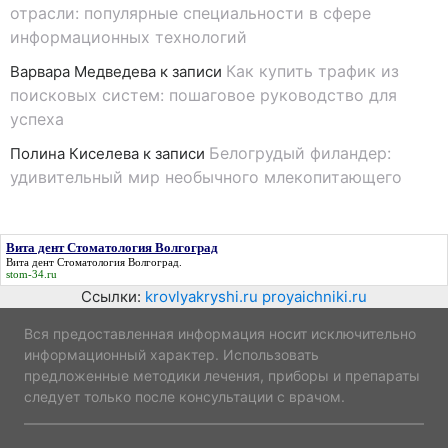
отрасли: популярные специальности в сфере
информационных технологий
Как купить трафик из
Варвара Медведева
к записи
поисковых систем: пошаговое руководство для
успеха
Белогрудый филандер:
Полина Киселева
к записи
удивительный мир необычного млекопитающего
Вита дент Стоматология Волгоград
Вита дент Стоматология Волгоград
.
stom-34.ru
Ссылки:
krovlyakryshi.ru
proyaichniki.ru
Вся предоставленная информация носит исключительно
информационный характер. Использовать
предложенные методики лечения, приборы и препараты
следует только после консультации с врачом.