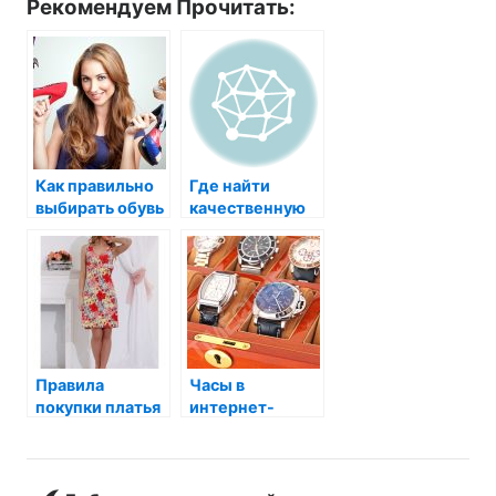
Рекомендуем Прочитать:
Как правильно
Где найти
выбирать обувь
качественную
в интернет-
одежду
магазине?
больших
размеров?
Правила
Часы в
покупки платья
интернет-
в интернет-
магазине: какие
магазине
выбрать?