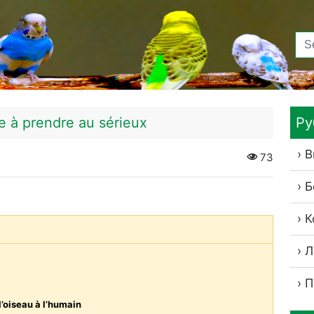
e à prendre au sérieux
Ру
В
73
Б
К
Л
П
’oiseau à l’humain