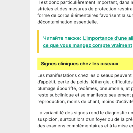
Il est donc particulièrement important, dans l
strictes et des mesures de protection respirat
forme de corps élémentaires favorisent la su
décontamination essentielle.
Читайте также:
L'importance d'une al
ce que vous mangez compte vraiment
Signes cliniques chez les oiseaux
Les manifestations chez les oiseaux peuvent 
d’appétit, perte de poids, léthargie, difficul
plumage ébouriffé, œdèmes, pneumonie, et parf
reste subclinique et se manifeste seulement
reproduction, moins de chant, moins d’activité
La variabilité des signes rend le diagnostic u
suspicion, surtout lors d’un foyer ou de la p
des examens complémentaires et à la mise e