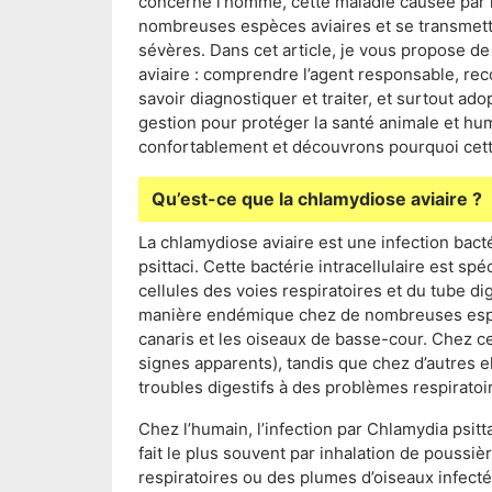
concerne l’homme, cette maladie causée par la
nombreuses espèces aviaires et se transmettr
sévères. Dans cet article, je vous propose d
aviaire : comprendre l’agent responsable, rec
savoir diagnostiquer et traiter, et surtout a
gestion pour protéger la santé animale et hu
confortablement et découvrons pourquoi cette
Qu’est-ce que la chlamydiose aviaire ?
La chlamydiose aviaire est une infection ba
psittaci. Cette bactérie intracellulaire est spé
cellules des voies respiratoires et du tube dig
manière endémique chez de nombreuses espèc
canaris et les oiseaux de basse-cour. Chez cer
signes apparents), tandis que chez d’autres e
troubles digestifs à des problèmes respiratoi
Chez l’humain, l’infection par Chlamydia psit
fait le plus souvent par inhalation de pouss
respiratoires ou des plumes d’oiseaux infecté