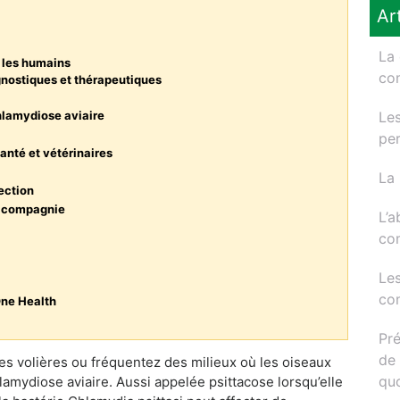
Ar
La 
r les humains
com
nostiques et thérapeutiques
Les
chlamydiose aviaire
per
anté et vétérinaires
La 
ection
de compagnie
L’a
com
Les
com
One Health
Pré
de 
es volières ou fréquentez des milieux où les oiseaux
quo
chlamydiose aviaire. Aussi appelée psittacose lorsqu’elle