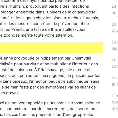
 bactérie Chlamydia psittaci peut affecter de
La 
e à l’humain, provoquant parfois des infections
e plonger ensemble dans l’univers de la chlamydiose
au 
onnaître les signes chez les oiseaux et chez l’humain,
dopter des mesures concrètes de prévention et de
La 
maine. Prenez une tasse de thé, installez-vous
que
 zoonose mérite toute votre attention.
Le
les
ctérienne provoquée principalement par Chlamydia
La 
cialisée pour survivre et se multiplier à l’intérieur des
com
estif des oiseaux. À l’état sauvage, elle circule de
es, des perroquets aux pigeons, en passant par les
Les
tains oiseaux, l’infection peut être subclinique (sans
et 
lle se manifeste par des symptômes variés allant de
res graves.
L’i
pou
taci est souvent appelée psittacose. La transmission se
ma
ières contaminées par des excréments, des sécrétions
s. Les cas humains peuvent aller d’une grippe-like