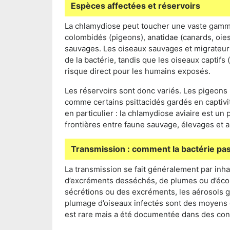
Espèces affectées et réservoirs
La chlamydiose peut toucher une vaste gamme 
colombidés (pigeons), anatidae (canards, oies
sauvages. Les oiseaux sauvages et migrateur
de la bactérie, tandis que les oiseaux captif
risque direct pour les humains exposés.
Les réservoirs sont donc variés. Les pigeons
comme certains psittacidés gardés en captivit
en particulier : la chlamydiose aviaire est un
frontières entre faune sauvage, élevages et
Transmission : comment la bactérie pas
La transmission se fait généralement par inh
d’excréments desséchés, de plumes ou d’écoul
sécrétions ou des excréments, les aérosols g
plumage d’oiseaux infectés sont des moyens 
est rare mais a été documentée dans des cont