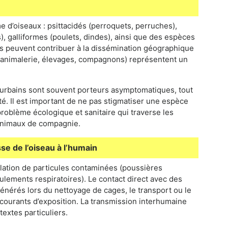
d’oiseaux : psittacidés (perroquets, perruches),
), galliformes (poulets, dindes), ainsi que des espèces
s peuvent contribuer à la dissémination géographique
s (animalerie, élevages, compagnons) représentent un
 urbains sont souvent porteurs asymptomatiques, tout
é. Il est important de ne pas stigmatiser une espèce
 problème écologique et sanitaire qui traverse les
 animaux de compagnie.
se de l’oiseau à l’humain
alation de particules contaminées (poussières
ements respiratoires). Le contact direct avec des
énérés lors du nettoyage de cages, le transport ou le
courants d’exposition. La transmission interhumaine
extes particuliers.