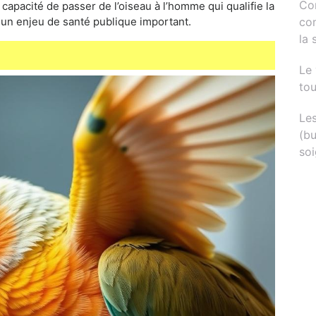
Com
apacité de passer de l’oiseau à l’homme qui qualifie la
co
 un enjeu de santé publique important.
la 
Le 
tou
Les
(b
soi