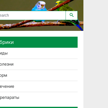
брики
иды
олезни
орм
ечение
репараты