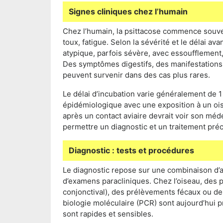
Signes cliniques chez l’humain
Chez l’humain, la psittacose commence souve
toux, fatigue. Selon la sévérité et le délai a
atypique, parfois sévère, avec essoufflement, 
Des symptômes digestifs, des manifestations
peuvent survenir dans des cas plus rares.
Le délai d’incubation varie généralement de 1
épidémiologique avec une exposition à un o
après un contact aviaire devrait voir son méde
permettre un diagnostic et un traitement pré
Diagnostic : tests et procédures
Le diagnostic repose sur une combinaison d’a
d’examens paracliniques. Chez l’oiseau, des 
conjonctival), des prélèvements fécaux ou de
biologie moléculaire (PCR) sont aujourd’hui p
sont rapides et sensibles.