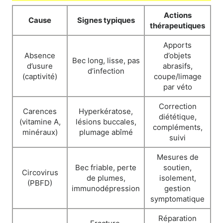
Actions
Cause
Signes typiques
thérapeutiques
Apports
Absence
d’objets
Bec long, lisse, pas
d’usure
abrasifs,
d’infection
(captivité)
coupe/limage
par véto
Correction
Carences
Hyperkératose,
diététique,
(vitamine A,
lésions buccales,
compléments,
minéraux)
plumage abîmé
suivi
Mesures de
Bec friable, perte
soutien,
Circovirus
de plumes,
isolement,
(PBFD)
immunodépression
gestion
symptomatique
Réparation