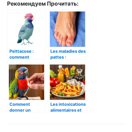
Рекомендуем Прочитать:
Psittacose :
Les maladies des
comment
pattes :
reconnaître
Pododermatite
cette maladie
(bumblefoot) —
méconnue et
comprendre,
comment la
prévenir et
prendre en
soigner
charge
Comment
Les intoxications
donner un
alimentaires et
médicament à
domestiques :
son perroquet :
comment les
guide pratique,
reconnaître, les