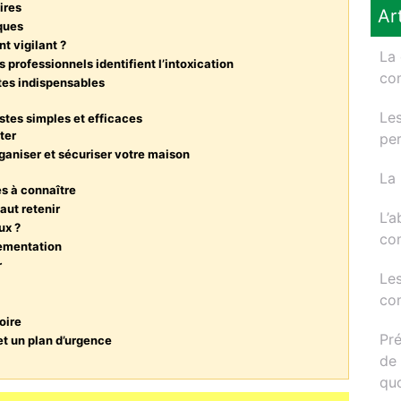
ires
Ar
ques
nt vigilant ?
La 
professionnels identifient l’intoxication
com
stes indispensables
Les
stes simples et efficaces
ter
per
ganiser et sécuriser votre maison
La 
s à connaître
aut retenir
L’a
ux ?
com
glementation
r
Les
com
oire
Pré
et un plan d’urgence
de 
quo