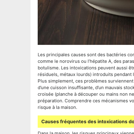
Les principales causes sont des bactéries co
comme le norovirus ou l’hépatite A, des para
botulisme. Les intoxications peuvent aussi ê
résiduels, métaux lourds) introduits pendant 
Plus simplement, ces problèmes surviennent 
d’une cuisson insuffisante, d’un mauvais sto
croisée (planche à découper ou mains non net
préparation. Comprendre ces mécanismes vous
risque à la maison.
Causes fréquentes des intoxications 
Dans la maison, les risques principaux vienn