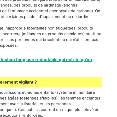
angés, des produits de jardinage (engrais,
 et de l’enfumage accidentel (monoxyde de carbone). On
et certaines plantes d’appartement ou de jardin
age inapproprié (bouteilles non étiquetées, produits
ion incorrecte (mélanges de produits chimiques) ou d’une
iers. Les personnes qui bricolent ou qui n’utilisent pas
 exposées.
infection fongique redoutable qui mérite qu’on
ièrement vigilant ?
 nourrissons et jeunes enfants (système immunitaire
nnes âgées (défenses affaiblies), les femmes enceintes
ent avec la listeria), et les personnes
niques). Ces publics courent un risque plus élevé de
précautions renforcées.