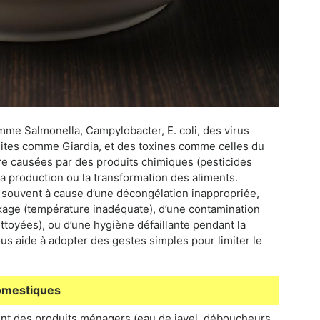
mme Salmonella, Campylobacter, E. coli, des virus
sites comme Giardia, et des toxines comme celles du
tre causées par des produits chimiques (pesticides
la production ou la transformation des aliments.
souvent à cause d’une décongélation inappropriée,
ckage (température inadéquate), d’une contamination
toyées), ou d’une hygiène défaillante pendant la
 aide à adopter des gestes simples pour limiter le
domestiques
ent des produits ménagers (eau de javel, déboucheurs,