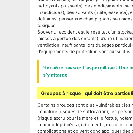
nettoyants puissants), des médicaments mal r
insecticides), des solvants (huile, essence),
doit aussi penser aux champignons sauvages 
toxiques.
Souvent, l’accident est le résultat d’un stock
laissés à portée des enfants), d’une utilisat
ventilation insuffisante lors d’usages particul
d’équipements de protection sont aussi plus
Читайте также:
L'aspergillose : Une 
s’y attarde
Groupes à risque : qui doit être particul
Certains groupes sont plus vulnérables : les
immature, risques de suffocation), les perso
(risque accru pour la mère et le fœtus, notamm
immunodéprimées (traitements, maladies chro
complications et doivent donc appliquer des 