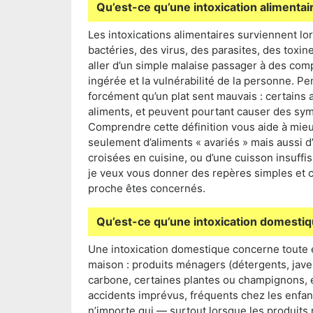
Qu’est-ce qu’une intoxication alimentai
Les intoxications alimentaires surviennent 
bactéries, des virus, des parasites, des toxi
aller d’un simple malaise passager à des compl
ingérée et la vulnérabilité de la personne. Pen
forcément qu’un plat sent mauvais : certains a
aliments, et peuvent pourtant causer des s
Comprendre cette définition vous aide à mieux 
seulement d’aliments « avariés » mais aussi 
croisées en cuisine, ou d’une cuisson insuffis
je veux vous donner des repères simples et c
proche êtes concernés.
Qu’est-ce qu’une intoxication domestiq
Une intoxication domestique concerne toute 
maison : produits ménagers (détergents, jave
carbone, certaines plantes ou champignons,
accidents imprévus, fréquents chez les enfan
n’importe qui — surtout lorsque les produits