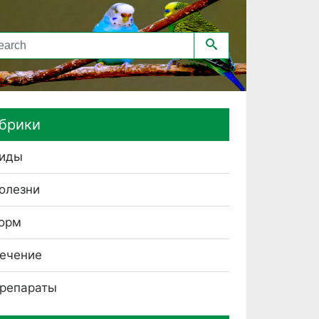
брики
иды
олезни
орм
ечение
репараты