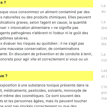
re ?
La 
au 
lorsque vous consommez un aliment contaminé par des
nes naturelles ou des produits chimiques. Elles peuvent
La 
ications graves, selon l’agent en cause, la quantité
que
ser « intoxication alimentaire » ne signifie pas
gents pathogènes n’altèrent ni l’odeur ni le goût des
Le
ymptômes sévères.
évaluer les risques au quotidien : il ne s’agit pas
les
d’une mauvaise conservation, de contaminations
ante. En discutant de prévention et de conduite à tenir,
La 
oncrets pour agir vite et correctement si vous ou un
com
Les
ue ?
et 
exposition à une substance toxique présente dans la
L’i
l), médicaments, pesticides, solvants, monoxyde de
pou
 et même des cosmétiques. Ce sont souvent des
ma
ts et les personnes âgées, mais ils peuvent toucher
 ne sont pas stockés correctement ou que des