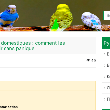
et domestiques : comment les
Ру
gir sans panique
В
49
Б
К
Л
П
ntoxication