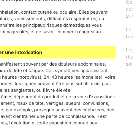
Com
co
nhalation, contact cutané ou oculaire. Elles peuvent
la 
ures, vomissements, difficultés respiratoires) ou
onnaître les principaux risques domestiques vous
Le 
 dommageables, et de savoir comment réagir si un
tou
Les
 une intoxication
(b
soi
 manifestent souvent par des douleurs abdominales,
aux de tête et fatigue. Ces symptômes apparaissent
es heures (norovirus), 24-48 heures (salmonelles), voire
sonnes, les signes peuvent être plus subtils mais plus
elles sanglantes, ou fièvre élevée.
tômes dépendent du produit et de la voie d’exposition :
lement, maux de tête, vertiges, sueurs, convulsions,
e, par exemple, provoque souvent des céphalées, des
avant d’entraîner une perte de connaissance. Il est
es, l’évolution et toute exposition connue pour