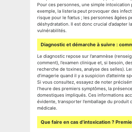
Pour ces personnes, une simple intoxication 
exemple, la listeria peut provoquer des infec
risque pour le fœtus ; les personnes âgées
déshydratation. Il est donc crucial d’adapter l
vulnérabilités.
Diagnostic et démarche à suivre : comme
Le diagnostic repose sur l’anamnèse (rensei
comment), l’examen clinique et, si besoin, de
recherche de toxines, analyse des selles).
d’imagerie quand il y a suspicion d’atteinte s
Si vous consultez, essayez de noter précisé
l’heure des premiers symptômes, la présence
domestiques impliqués. Ces informations accé
évidente, transporter l’emballage du produit 
médicale.
Que faire en cas d’intoxication ? Premi