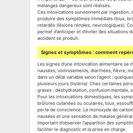
mélanges dangereux sont réalisés.
Ces intoxications surviennent par ingestion, i
produire des symptômes immédiats (toux, brûl
retardés (lésions rénales, neurologiques). C
permet d’anticiper et d’éviter des situations
accident se produit.
Signes et symptômes : comment repérer
Les signes d’une intoxication alimentaire se
nausées, vomissements, diarrhées, fièvre, m
dans un délai variable selon l’agent : quelqu
plusieurs jours (listeria). Chez certaines per
graves : déshydratation, confusion mentale, s
Pour les intoxications domestiques, les symp
brûlures cutanées ou oculaires, toux, essouff
perte de conscience. Le monoxyde de carbon
nausées et une sensation de malaise général 
important d’observer l’apparition des symptôm
faciliter le diagnostic et la prise en charge.