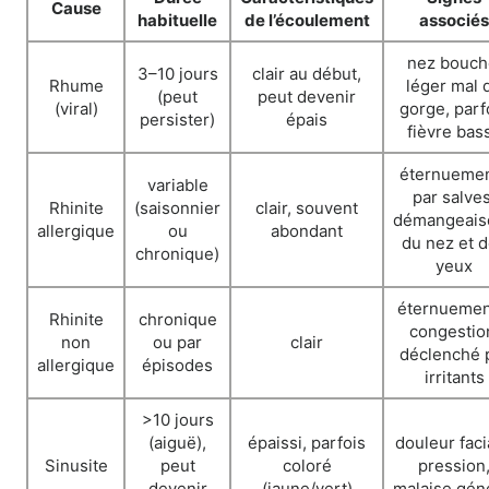
Cause
habituelle
de l’écoulement
associés
nez bouch
3–10 jours
clair au début,
Rhume
léger mal 
(peut
peut devenir
(viral)
gorge, parf
persister)
épais
fièvre bas
éternueme
variable
par salves
Rhinite
(saisonnier
clair, souvent
démangeais
allergique
ou
abondant
du nez et 
chronique)
yeux
éternuemen
Rhinite
chronique
congestio
non
ou par
clair
déclenché 
allergique
épisodes
irritants
>10 jours
(aiguë),
épaissi, parfois
douleur faci
Sinusite
peut
coloré
pression
devenir
(jaune/vert)
malaise gén