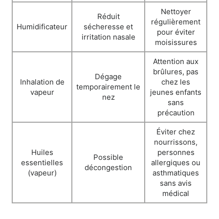
Nettoyer
Réduit
régulièrement
Humidificateur
sécheresse et
pour éviter
irritation nasale
moisissures
Attention aux
brûlures, pas
Dégage
Inhalation de
chez les
temporairement le
vapeur
jeunes enfants
nez
sans
précaution
Éviter chez
nourrissons,
Huiles
personnes
Possible
essentielles
allergiques ou
décongestion
(vapeur)
asthmatiques
sans avis
médical